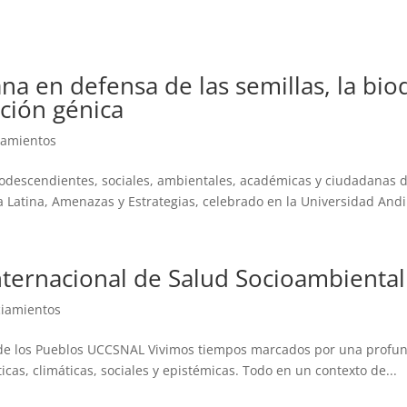
INICIO
SOMOS
Documentos
Publicar
Contacto
na en defensa de las semillas, la bio
ición génica
iamientos
rodescendientes, sociales, ambientales, académicas y ciudadanas 
 Latina, Amenazas y Estrategias, celebrado en la Universidad Andi
Internacional de Salud Socioambiental
iamientos
 y de los Pueblos UCCSNAL Vivimos tiempos marcados por una profund
icas, climáticas, sociales y epistémicas. Todo en un contexto de...