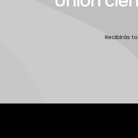
Unión cie
Recibirás t