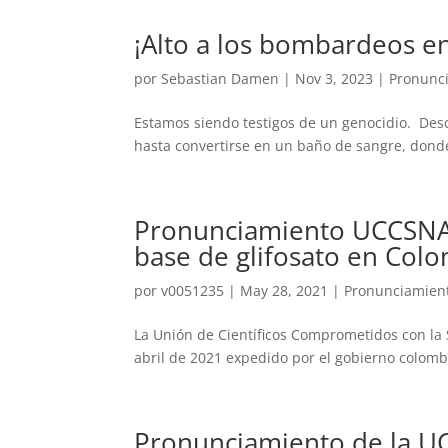
¡Alto a los bombardeos en
por
Sebastian Damen
|
Nov 3, 2023
|
Pronunc
Estamos siendo testigos de un genocidio. Desde
hasta convertirse en un baño de sangre, donde 
Pronunciamiento UCCSNAL
base de glifosato en Col
por
v0051235
|
May 28, 2021
|
Pronunciamien
La Unión de Científicos Comprometidos con la 
abril de 2021 expedido por el gobierno colombian
Pronunciamiento de la UC