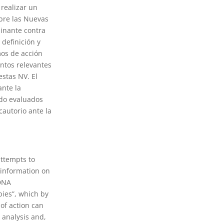
 realizar un
bre las Nuevas
inante contra
 definición y
mos de acción
ntos relevantes
estas NV. El
ante la
ido evaluados
autorio ante la
 attempts to
 information on
 DNA
pies”, which by
of action can
 analysis and,