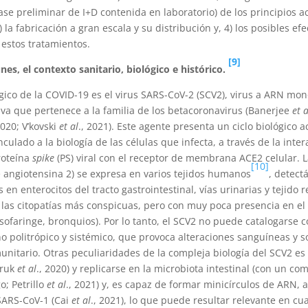
ase preliminar de I+D contenida en laboratorio) de los principios ac
 la fabricación a gran escala y su distribución y, 4) los posibles efe
estos tratamientos.
[9]
s, el contexto sanitario, biológico e histórico.
ógico de la COVID-19 es el virus SARS-CoV-2 (SCV2), virus a ARN mo
iva que pertenece a la familia de los betacoronavirus (Banerjee
et a
2020; V’kovski
et al
., 2021). Este agente presenta un ciclo biológico a
culado a la biología de las células que infecta, a través de la inte
roteína
spike
(PS) viral con el receptor de membrana ACE2 celular. 
[10]
 angiotensina 2) se expresa en varios tejidos humanos
, detect
en enterocitos del tracto gastrointestinal, vías urinarias y tejido 
las citopatías más conspicuas, pero con muy poca presencia en el
asofaringe, bronquios). Por lo tanto, el SCV2 no puede catalogarse 
ino politrópico y sistémico, que provoca alteraciones sanguíneas y 
unitario. Otras peculiaridades de la compleja biología del SCV2 e
truk
et al
., 2020) y replicarse en la microbiota intestinal (con un c
o; Petrillo
et al
., 2021) y, es capaz de formar minicírculos de ARN, a
SARS-CoV-1 (Cai
et al
., 2021), lo que puede resultar relevante en cu