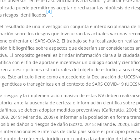
tos adversos -en este caso vinculados a la salud- y asociar este aná
licada puede permitirnos aceptar o rechazar las hipótesis de ries
[4]
s riesgos identificados
.
 el resultado de una investigación conjunta e interdisciplinaria de
ación sobre los riesgos que involucran las actuales vacunas rec
one enfrentar el SARS-CoV-2. El trabajo se ha focalizado en realiza
sión bibliográfica sobre aspectos que deberían ser considerados a
va. El propósito general es brindar información clara a la ciudadan
fica con el fin de aportar e incentivar un diálogo social y científico
eren a descripciones estructurales del objeto de estudio, a sus ries
os. Este articulo tiene como antecedente la Declaración de UCCSN
 genéticas o transgénicas en el contexto de SARS COVID-19 (UCCSN
e riesgos y la implementación masiva de estas NV deben realizarse
utorio, ante la ausencia de certeza o información científica sobre p
añinas, se deben adoptar medidas preventivas (Cafferatta, 2004; 
009, 2019; Mirande, 2009) e informar a la población en forma tran
posibles daños o riesgos de daño (Sozzo, 2015; Mirande, 2020). Exis
s internacionales e internas de cada país sobre el principio precau
el punto de referencia jurídico en cuanto a la adopción de tales me