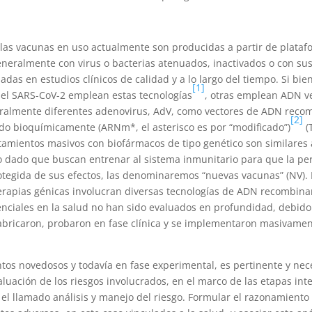
las vacunas en uso actualmente son producidas a partir de plataf
eneralmente con virus o bacterias atenuados, inactivados o con su
adas en estudios clínicos de calidad y a lo largo del tiempo. Si bie
[1]
 el SARS-CoV-2 emplean estas tecnologías
, otras emplean ADN ve
eralmente diferentes adenovirus, AdV, como vectores de ADN recom
[2]
o bioquímicamente (ARNm*, el asterisco es por “modificado”)
(T
atamientos masivos con biofármacos de tipo genético son similares 
o dado que buscan entrenar al sistema inmunitario para que la p
rotegida de sus efectos, las denominaremos “nuevas vacunas” (NV).
rapias génicas involucran diversas tecnologías de ADN recombinan
nciales en la salud no han sido evaluados en profundidad, debido
fabricaron, probaron en fase clínica y se implementaron masivame
ntos novedosos y todavía en fase experimental, es pertinente y nec
aluación de los riesgos involucrados, en el marco de las etapas in
l llamado análisis y manejo del riesgo. Formular el razonamiento 