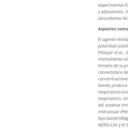
experimental (f
y adyuvantes, 3)
secundarios de 
Aspectos comune
El agente etiol
polaridad posit
Pillaiyar
et al.
, 
íntimamente vin
trímero de la p
convertidora de
concentraciones 
donde produce 
respiratorio (n
respiratorio, s
del sistema inm
interactuar (Pe
tipo bacteriófag
MERS-CoV y el 