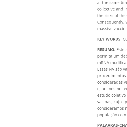
at the same time
collective and
the risks of th
Consequently, w
massive vaccina
KEY WORDS
: C
RESUMO:
Este 
permita um deb
mRNA modificad
Essas NV são va
procedimentos 
consideradas va
e, ao mesmo te
estudo coletivo
vacinas, cujos
consideramos n
população com 
PALAVRAS-CH