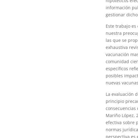
hipotéticos efec
información pub
gestionar dicho
Este trabajo es
nuestra preocup
las que se prop
exhaustiva revi
vacunación masi
comunidad cientí
específicos refi
posibles impact
nuevas vacunas
La evaluación d
principio preca
consecuencias d
Mariño López, 2
efectiva sobre 
normas jurídica
perspectiva es 