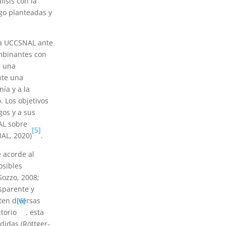
lisis con la
go planteadas y
 la UCCSNAL ante
ombinantes con
r una
nte una
ía y a la
. Los objetivos
gos y a sus
AL sobre
[5]
AL, 2020)
.
 acorde al
osibles
Sozzo, 2008;
sparente y
ten diversas
[6]
torio
, esta
didas (Röttger-