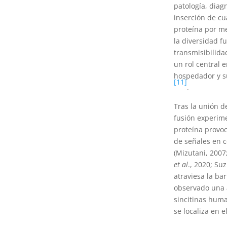
patología, diag
inserción de cu
proteína por m
la diversidad fu
transmisibilida
un rol central 
hospedador y su
[11]
.
Tras la unión d
fusión experim
proteína provoc
de señales en c
(Mizutani, 2007
et al
., 2020; Su
atraviesa la ba
observado una a
sincitinas hum
se localiza en e