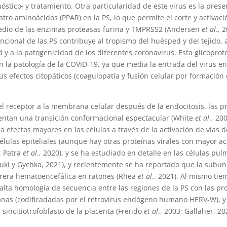
nóstico
,
y tratamiento. Otra particularidad de este virus es la pres
atro aminoácidos (PPAR) en la PS, lo que permite el corte y activaci
edio de las enzimas proteasas furina y TMPRSS2 (Andersen
et al
., 
ncional de las PS contribuye al tropismo del huésped y del tejido, a
d y a la patogenicidad de los diferentes coronavirus. Esta glicopro
en la patología de la COVID-19, ya que media la entrada del virus en 
s efectos citopáticos (coagulopatía y fusión celular por formación d
el receptor a la membrana celular después de la endocitosis, las p
entan una transición conformacional espectacular (White
et al
., 20
a efectos mayores en las células a través de la activación de vías 
élulas epiteliales (aunque hay otras proteínas virales con mayor ac
; Patra
et al
., 2020), y se ha estudiado en detalle en las células pu
zuki y Gychka, 2021), y recientemente se ha reportado que la subu
rrera hematoencefálica en ratones (Rhea
et al
., 2021). Al mismo tie
lta homología de secuencia entre las regiones de la PS con las pr
anas (codificadadas por el retrovirus endógeno humano HERV-W), y
l sincitiotrofoblasto de la placenta (Frendo
et al
., 2003; Gallaher, 20