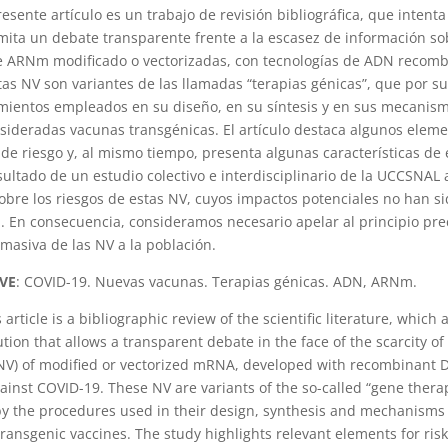
resente artículo es un trabajo de revisión bibliográfica, que intenta
ita un debate transparente frente a la escasez de información so
e ARNm modificado o vectorizadas, con tecnologías de ADN recomb
tas NV son variantes de las llamadas “terapias génicas”, que por su
mientos empleados en su diseño, en su síntesis y en sus mecanis
ideradas vacunas transgénicas. El artículo destaca algunos eleme
s de riesgo y, al mismo tiempo, presenta algunas características de 
esultado de un estudio colectivo e interdisciplinario de la UCCSNAL 
bre los riesgos de estas NV, cuyos impactos potenciales no han s
 En consecuencia, consideramos necesario apelar al principio prec
masiva de las NV a la población.
VE
: COVID-19. Nuevas vacunas. Terapias génicas. ADN, ARNm.
 article is a bibliographic review of the scientific literature, which
tion that allows a transparent debate in the face of the scarcity of
NV) of modified or vectorized mRNA, developed with recombinant
ainst COVID-19. These NV are variants of the so-called “gene thera
by the procedures used in their design, synthesis and mechanisms 
ransgenic vaccines. The study highlights relevant elements for risk