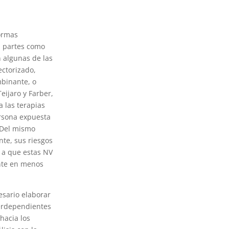
ormas
s partes como
n algunas de las
ctorizado,
binante, o
eijaro y Farber,
a las terapias
ersona expuesta
 Del mismo
te, sus riesgos
 a que estas NV
nte en menos
esario elaborar
terdependientes
hacia los