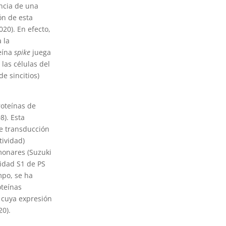
encia de una
ón de esta
2020). En efecto,
 la
teína
spike
juega
las células del
e sincitios)
roteínas de
08). Esta
de transducción
tividad)
lmonares (Suzuki
nidad S1 de PS
mpo, se ha
oteínas
 cuya expresión
20).