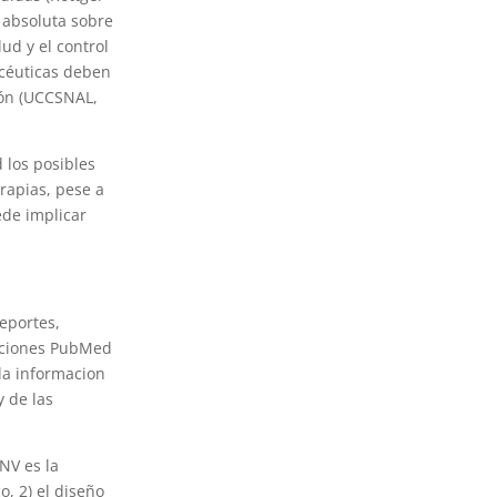
 absoluta sobre
ud y el control
acéuticas deben
ión (UCCSNAL,
 los posibles
erapias, pese a
ede implicar
reportes,
aciones PubMed
la informacion
y de las
NV es la
o, 2) el diseño