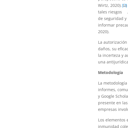
Wirtz, 2020). L
[7]
tales riesgos
de seguridad y 
informar preca
2020).
La autorización
daños, su efica
la incerteza y 
una antijurídica
Metodología
La metodología u
informes, comu
y Google Schola
presente en las
empresas involu
Los elementos e
inmunidad colect