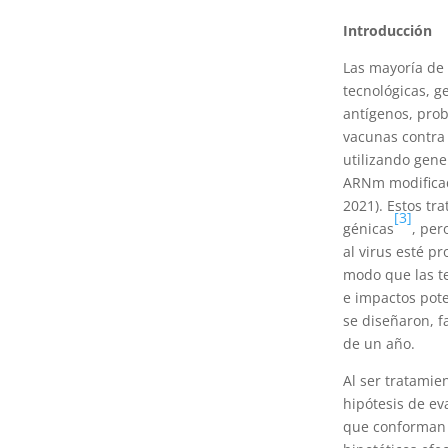
Introducción
Las mayoría de 
tecnológicas, g
antígenos, prob
vacunas contra
utilizando gen
ARNm modificad
2021). Estos tr
[3]
génicas
, per
al virus esté p
modo que las te
e impactos pote
se diseñaron, 
de un año.
Al ser tratamie
hipótesis de ev
que conforman e