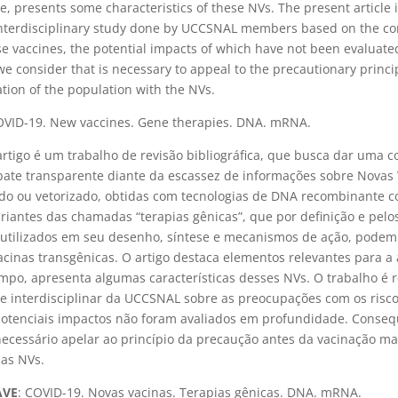
, presents some characteristics of these NVs. The present article is
 interdisciplinary study done by UCCSNAL members based on the c
ese vaccines, the potential impacts of which have not been evaluate
e consider that is necessary to appeal to the precautionary princi
tion of the population with the NVs.
OVID-19. New vaccines. Gene therapies. DNA. mRNA.
artigo é um trabalho de revisão bibliográfica, que busca dar uma c
ate transparente diante da escassez de informações sobre Novas 
o ou vetorizado, obtidas com tecnologias de DNA recombinante c
riantes das chamadas “terapias gênicas”, que por definição e pelo
utilizados em seu desenho, síntese e mecanismos de ação, podem
cinas transgênicas. O artigo destaca elementos relevantes para a 
mpo, apresenta algumas características desses NVs. O trabalho é 
 e interdisciplinar da UCCSNAL sobre as preocupações com os risc
 potenciais impactos não foram avaliados em profundidade. Conse
ecessário apelar ao princípio da precaução antes da vacinação ma
as NVs.
AVE
: COVID-19. Novas vacinas. Terapias gênicas. DNA. mRNA.