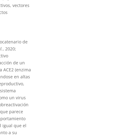
tivos, vectores
ctos
nocatenario de
l.
, 2020;
ctivo
racción de un
La ACE2 (enzima
ándose en altas
reproductivo,
 sistema
como un virus
sobreactivación
s que parece
omportamiento
l igual que el
anto a su