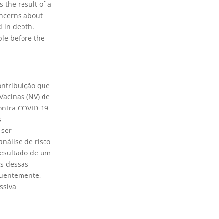
 the result of a
oncerns about
d in depth.
ple before the
ontribuição que
Vacinas (NV) de
ontra COVID-19.
s
 ser
análise de risco
resultado de um
os dessas
quentemente,
ssiva