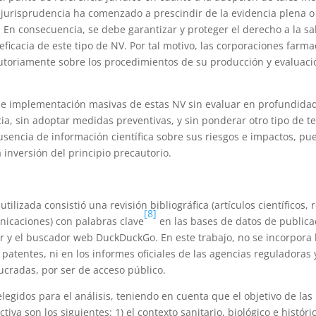
a jurisprudencia ha comenzado a prescindir de la evidencia plena o
. En consecuencia, se debe garantizar y proteger el derecho a la sal
eficacia de este tipo de NV. Por tal motivo, las corporaciones farm
utoriamente sobre los procedimientos de su producción y evaluac
 e implementación masivas de estas NV sin evaluar en profundidad
cia, sin adoptar medidas preventivas, y sin ponderar otro tipo de t
ausencia de información científica sobre sus riesgos e impactos, pu
 inversión del principio precautorio.
tilizada consistió una revisión bibliográfica (artículos científicos, 
[8]
nicaciones) con palabras clave
en las bases de datos de public
r y el buscador web DuckDuckGo. En este trabajo, no se incorpora 
 patentes, ni en los informes oficiales de las agencias reguladoras 
cradas, por ser de acceso público.
legidos para el análisis, teniendo en cuenta que el objetivo de las 
iva son los siguientes: 1) el contexto sanitario, biológico e históric