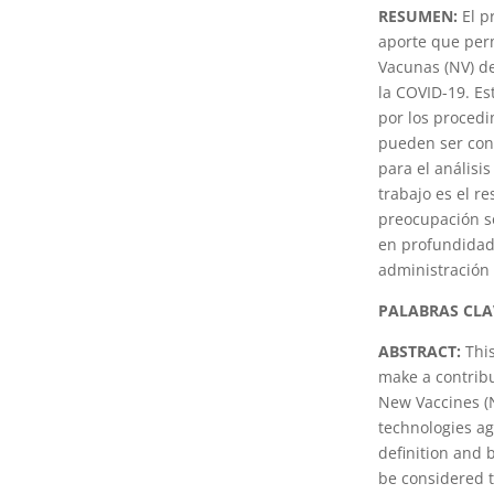
RESUMEN:
El p
aporte que perm
Vacunas (NV) d
la COVID-19. Es
por los procedi
pueden ser cons
para el análisi
trabajo es el r
preocupación so
en profundidad.
administración 
PALABRAS CLA
ABSTRACT:
This
make a contribu
New Vaccines (
technologies ag
definition and 
be considered t