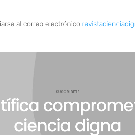
arse al correo electrónico
revistacienciad
SUSCRÍBETE
ntífica compromet
ciencia digna