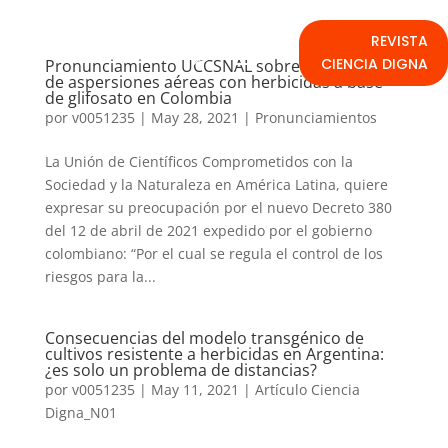
REVISTA
CIENCIA DIGNA
Pronunciamiento UCCSNAL sobre reanudación
de aspersiones aéreas con herbicidas a base
de glifosato en Colombia
por
v0051235
|
May 28, 2021
|
Pronunciamientos
La Unión de Científicos Comprometidos con la
Sociedad y la Naturaleza en América Latina, quiere
expresar su preocupación por el nuevo Decreto 380
del 12 de abril de 2021 expedido por el gobierno
colombiano: “Por el cual se regula el control de los
riesgos para la...
Consecuencias del modelo transgénico de
cultivos resistente a herbicidas en Argentina:
¿es solo un problema de distancias?
por
v0051235
|
May 11, 2021
|
Artículo Ciencia
Digna_N01