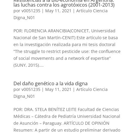
Resistencias a la bio-economía en Argentina:
las luchas contra los agrotóxicos (2001-2013)
por
v0051235
|
May 11, 2021
|
Artículo Ciencia
Digna_N01
POR: FLORENCIA ARANCIBIA(CONICET, Universidad
Nacional de San Martín-CENIT) Este artículo se basa
en la investigación realizada para mi tesis doctoral
“The struggle to restrict pesticide use: the confluence
of social movements and a network of expertise”
(SUNY, 2015)....
Del daño genético a la vida digna
por
v0051235
|
May 11, 2021
|
Artículo Ciencia
Digna_N01
POR: DRA. STELA BENÍTEZ LEITE Facultad de Ciencias
Médicas – Cátedra de Pediatría Universidad Nacional
de Asunción – Paraguay. ARTÍCULO DE OPINIÓN
Resumen: A partir de un estudio preliminar derivado