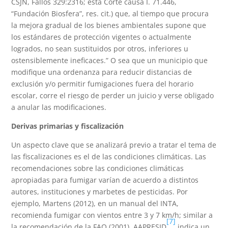
CSJN, Fallos 329:2316; esta Corte causa I. 71.446,
“Fundación Biosfera”, res. cit.) que, al tiempo que procura
la mejora gradual de los bienes ambientales supone que
los estándares de protección vigentes o actualmente
logrados, no sean sustituidos por otros, inferiores u
ostensiblemente ineficaces.” O sea que un municipio que
modifique una ordenanza para reducir distancias de
exclusión y/o permitir fumigaciones fuera del horario
escolar, corre el riesgo de perder un juicio y verse obligado
a anular las modificaciones.
Derivas primarias y fiscalización
Un aspecto clave que se analizará previo a tratar el tema de
las fiscalizaciones es el de las condiciones climáticas. Las
recomendaciones sobre las condiciones climáticas
apropiadas para fumigar varían de acuerdo a distintos
autores, instituciones y marbetes de pesticidas. Por
ejemplo, Martens (2012), en un manual del INTA,
recomienda fumigar con vientos entre 3 y 7 km/h; similar a
[7]
la recomendación de la FAO (2001). AAPRESID
indica un