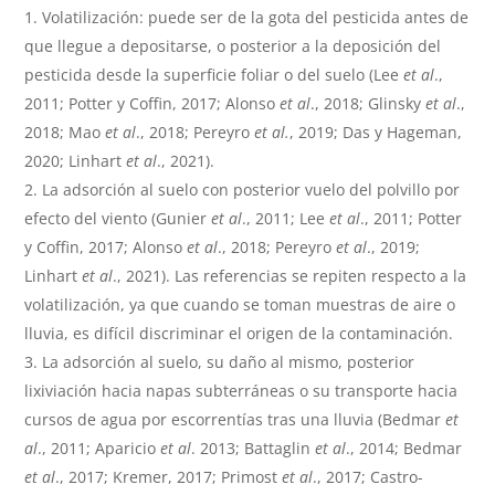
Volatilización: puede ser de la gota del pesticida antes de
que llegue a depositarse, o posterior a la deposición del
pesticida desde la superficie foliar o del suelo (Lee
et al
.,
2011; Potter y Coffin, 2017; Alonso
et al
., 2018; Glinsky
et al
.,
2018; Mao
et al
., 2018; Pereyro
et al.
, 2019; Das y Hageman,
2020; Linhart
et al
., 2021).
La adsorción al suelo con posterior vuelo del polvillo por
efecto del viento (Gunier
et al
., 2011; Lee
et al
., 2011; Potter
y Coffin, 2017; Alonso
et al
., 2018; Pereyro
et al
., 2019;
Linhart
et al
., 2021). Las referencias se repiten respecto a la
volatilización, ya que cuando se toman muestras de aire o
lluvia, es difícil discriminar el origen de la contaminación.
La adsorción al suelo, su daño al mismo, posterior
lixiviación hacia napas subterráneas o su transporte hacia
cursos de agua por escorrentías tras una lluvia (Bedmar
et
al
., 2011; Aparicio
et al
. 2013; Battaglin
et al
., 2014; Bedmar
et al
., 2017; Kremer, 2017; Primost
et al
., 2017; Castro-