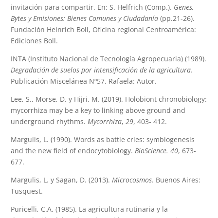
invitación para compartir. En: S. Helfrich (Comp.).
Genes,
Bytes y Emisiones: Bienes Comunes y Ciudadanía
(pp.21-26).
Fundación Heinrich Boll, Oficina regional Centroamérica:
Ediciones Boll.
INTA (Instituto Nacional de Tecnología Agropecuaria) (1989).
Degradación de suelos por intensificación de la agricultura.
Publicación Miscelánea Nº57. Rafaela: Autor.
Lee, S., Morse, D. y Hijri, M. (2019). Holobiont chronobiology:
mycorrhiza may be a key to linking above ground and
underground rhythms.
Mycorrhiza
,
29
, 403- 412.
Margulis, L. (1990). Words as battle cries: symbiogenesis
and the new field of endocytobiology.
BioScience.
40
, 673-
677.
Margulis, L. y Sagan, D. (2013).
Microcosmos
. Buenos Aires:
Tusquest.
Puricelli, C.A. (1985). La agricultura rutinaria y la