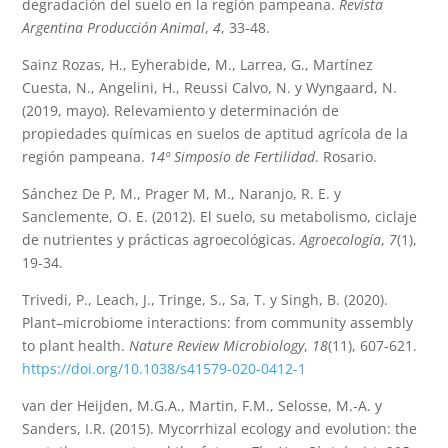
degradación del suelo en la región pampeana.
Revista
Argentina Producción Animal
,
4
, 33-48.
Sainz Rozas, H., Eyherabide, M., Larrea, G., Martínez
Cuesta, N., Angelini, H., Reussi Calvo, N. y Wyngaard, N.
(2019, mayo). Relevamiento y determinación de
propiedades químicas en suelos de aptitud agrícola de la
región pampeana.
14º Simposio de Fertilidad
. Rosario.
Sánchez De P, M., Prager M, M., Naranjo, R. E. y
Sanclemente, O. E. (2012). El suelo, su metabolismo, ciclaje
de nutrientes y prácticas agroecológicas.
Agroecología
,
7
(1),
19-34.
Trivedi, P., Leach, J., Tringe, S., Sa, T. y Singh, B. (2020).
Plant–microbiome interactions: from community assembly
to plant health.
Nature Review Microbiology
,
18
(11), 607-621.
https://doi.org/10.1038/s41579-020-0412-1
van der Heijden, M.G.A., Martin, F.M., Selosse, M.‐A. y
Sanders, I.R. (2015). Mycorrhizal ecology and evolution: the