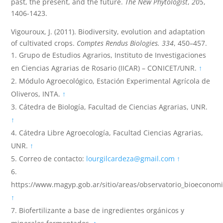
past, the present, and the future.
The New Phytologist
,
205
,
1406-1423.
Vigouroux, J. (2011). Biodiversity, evolution and adaptation
of cultivated crops.
Comptes Rendus Biologies.
334
, 450–457.
Grupo de Estudios Agrarios, Instituto de Investigaciones
en Ciencias Agrarias de Rosario (IICAR) – CONICET/UNR.
↑
Módulo Agroecológico, Estación Experimental Agrícola de
Oliveros, INTA.
↑
Cátedra de Biología, Facultad de Ciencias Agrarias, UNR.
↑
Cátedra Libre Agroecología, Facultad Ciencias Agrarias,
UNR.
↑
Correo de contacto:
lourgilcardeza@gmail.com
↑
https://www.magyp.gob.ar/sitio/areas/observatorio_bioeconom
↑
Biofertilizante a base de ingredientes orgánicos y