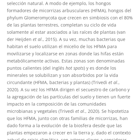
selección natural. A modo de ejemplo, los hongos
formadores de micorrizas arbusculares (HFMA), hongos del
phylum Glomeromycota que crecen en simbiosis con el 80%
de las plantas terrestres, completan su ciclo de vida
solamente al estar asociados a las raíces de plantas (van
der Heijden
et al
., 2015). A su vez, muchas bacterias que
habitan el suelo utilizan el micelio de los HFMA para
movilizarse y localizarse en zonas donde las hifas están
metabólicamente activas. Estas zonas son denominadas
puntos calientes (del inglés
hot spots
) y es donde los
minerales se solubilizan y son absorbidos por la vida
circundante (HFMA, bacterias y plantas) (Trivedi
et al
.,
2020). A su vez los HFMA dirigen el secuestro de carbono y
la agregación de las partículas del suelo y tienen un fuerte
impacto en la composición de las comunidades
microbianas y vegetales (Trivedi
et al
., 2020). Se hipotetiza
que los HFMA, junto con otras familias de micorrizas, han
dado forma a la evolución de la biosfera desde que las
plantas empezaron a crecer en la tierra y, dado el contexto
actual de crisis climática, son actores claves a considerar