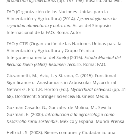
producción agropecuarios
(pp. 187-196). Rosario: Amalevli.
FAO (Organización de las Naciones Unidas para la
Alimentación y Agricultura) (2014).
Agroecología para la
seguridad alimentaria y nutrición
. Actas del Simposio
Internacional de la FAO. Roma: Autor.
FAO y GTIS (Organización de las Naciones Unidas para la
Alimentación y Agricultura y Grupo Técnico
Intergubernamental del Suelo) (2016).
Estado Mundial del
Recurso Suelo (EMRS)–Resumen Técnico
. Roma: FAO.
Giovannetti, M., Avio, L. y Sbrana, C. (2015). Functional
Significance of Anastomosis in Arbuscular Mycorrhizal
Networks. En: T.R. Horton (Ed.).
Mycorrhizal networks
(pp. 41-
68). Dordrecht: Springer Science& Business Media.
Guzmán Casado, G., González de Molina, M., Sevilla
Guzmán, E. (2000).
Introducción a la agroecología como
Desarrollo rural sostenible
. México y España: Mundi-Prensa.
Helfrich, S. (2008). Bienes comunes y Ciudadanía: una