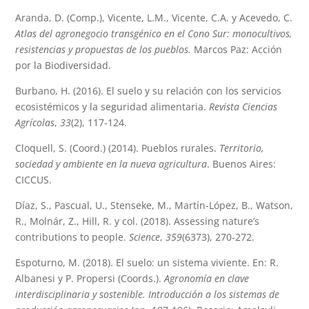
Aranda, D. (Comp.), Vicente, L.M., Vicente, C.A. y Acevedo, C.
Atlas del agronegocio transgénico en el Cono Sur: monocultivos,
resistencias y propuestas de los pueblos.
Marcos Paz: Acción
por la Biodiversidad.
Burbano, H. (2016). El suelo y su relación con los servicios
ecosistémicos y la seguridad alimentaria.
Revista Ciencias
Agrícolas
,
33
(2), 117-124.
Cloquell, S. (Coord.) (2014). Pueblos rurales.
Territorio,
sociedad y ambiente en la nueva agricultura
. Buenos Aires:
CICCUS.
Díaz, S., Pascual, U., Stenseke, M., Martín-López, B., Watson,
R., Molnár, Z., Hill, R. y col. (2018). Assessing nature’s
contributions to people.
Science
,
359
(6373), 270-272.
Espoturno, M. (2018). El suelo: un sistema viviente. En: R.
Albanesi y P. Propersi (Coords.).
Agronomía en clave
interdisciplinaria y sostenible. Introducción a los sistemas de