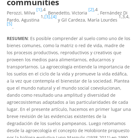
communities
[1]
,4
[2]
,4
Perozzi, Milva
, Benedetto, Victoria
, Fernández Di
1,
[3]
,
[4]
1,3,4,
Pardo, Agustina
y Gil Cardeza, María Lourdes
[5]
.
RESUMEN
: Es posible comprender al suelo como uno de los
bienes comunes, como la matriz o red de vida, madre de
los procesos productivos, reproductivos y creativos que
proveen los medios para alimentarnos, educarnos y
transportarnos. La agroecología entiende la importancia de
los suelos en el ciclo de la vida y promueve la vida edáfica,
a la vez que contempla el bienestar de la sociedad. Plantea
que el mundo natural y el mundo social coevolucionan,
dando como resultado una amplitud y diversidad de
agroecosistemas adaptados a las particularidades de cada
lugar. En el presente artículo, hacemos en primer lugar una
breve revisión de las evidencias existentes de la
degradación de los suelos pampeanos. Luego retomamos
desde la agroecología el concepto de Holobionte propuesto
por la bióloga evolutiva Lynn Margulis (1938-2011) en 1990,